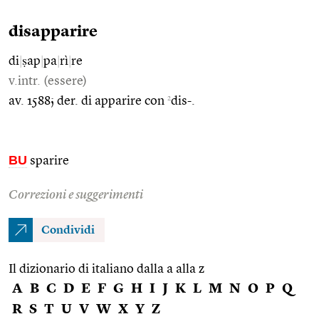
disapparire
di
|
ṣap
|
pa
|
rì
|
re
v.intr. (essere)
2
av. 1588; der. di apparire con
dis-.
BU
sparire
Correzioni e suggerimenti
Condividi
Il dizionario di italiano dalla a alla z
A
B
C
D
E
F
G
H
I
J
K
L
M
N
O
P
Q
R
S
T
U
V
W
X
Y
Z