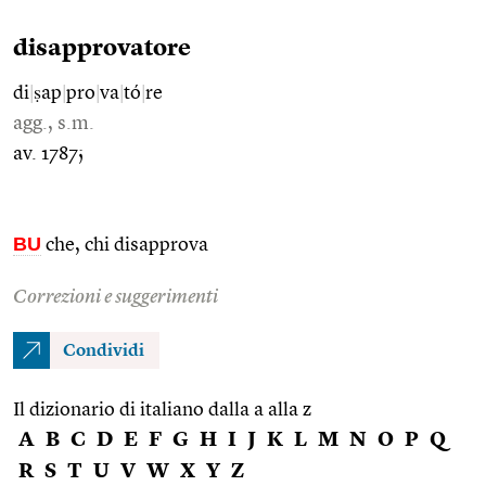
disapprovatore
di
|
ṣap
|
pro
|
va
|
tó
|
re
agg., s.m.
av. 1787;
BU
che, chi disapprova
Correzioni e suggerimenti
Condividi
Il dizionario di italiano dalla a alla z
A
B
C
D
E
F
G
H
I
J
K
L
M
N
O
P
Q
R
S
T
U
V
W
X
Y
Z