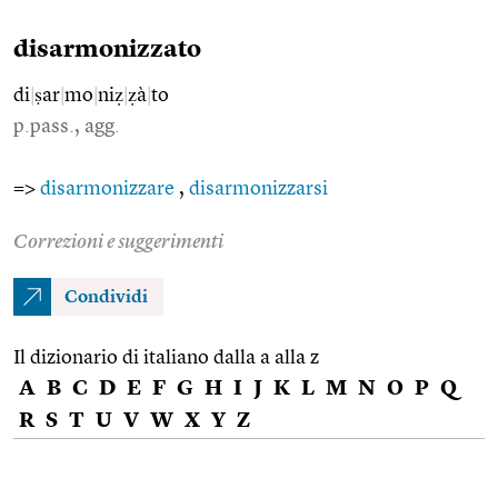
disarmonizzato
di
|
ṣar
|
mo
|
niẓ
|
ẓà
|
to
p.pass., agg.
=>
disarmonizzare
,
disarmonizzarsi
Correzioni e suggerimenti
Condividi
Il dizionario di italiano dalla a alla z
A
B
C
D
E
F
G
H
I
J
K
L
M
N
O
P
Q
R
S
T
U
V
W
X
Y
Z