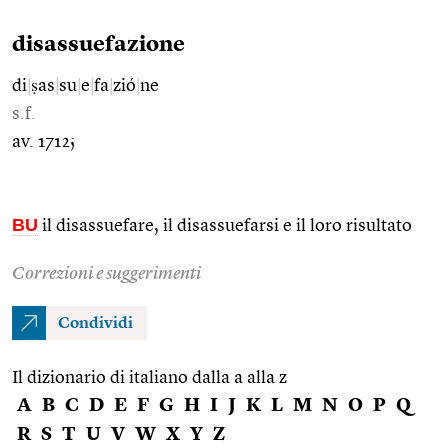
disassuefazione
di
|
ṣas
|
su
|
e
|
fa
|
zió
|
ne
s.f.
av. 1712;
BU
il disassuefare, il disassuefarsi e il loro risultato
Correzioni e suggerimenti
Condividi
Il dizionario di italiano dalla a alla z
A
B
C
D
E
F
G
H
I
J
K
L
M
N
O
P
Q
R
S
T
U
V
W
X
Y
Z