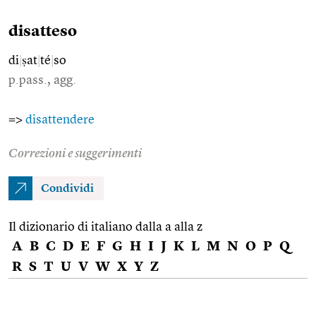
disatteso
di
|
ṣat
|
té
|
so
p.pass., agg.
=>
disattendere
Correzioni e suggerimenti
Condividi
Il dizionario di italiano dalla a alla z
A
B
C
D
E
F
G
H
I
J
K
L
M
N
O
P
Q
R
S
T
U
V
W
X
Y
Z