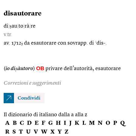
disautorare
di
|
ṣau
|
to
|
rà
|
re
v.tr.
2
av. 1712; da esautorare con sovrapp. di
dis-.
OB
(
io diṣàutoro
)
privare dell’autorità, esautorare
Correzioni e suggerimenti
Condividi
Il dizionario di italiano dalla a alla z
A
B
C
D
E
F
G
H
I
J
K
L
M
N
O
P
Q
R
S
T
U
V
W
X
Y
Z