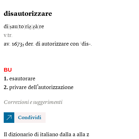
disautorizzare
di
|
ṣau
|
to
|
riẓ
|
ẓà
|
re
v.tr.
2
av. 1673; der. di autorizzare con
dis-.
BU
1.
esautorare
2.
privare dell’autorizzazione
Correzioni e suggerimenti
Condividi
Il dizionario di italiano dalla a alla z