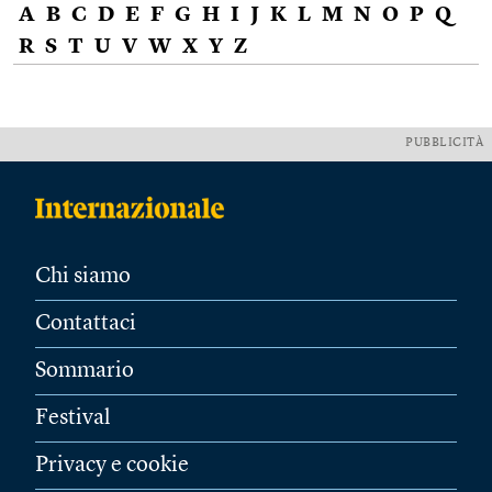
A
B
C
D
E
F
G
H
I
J
K
L
M
N
O
P
Q
R
S
T
U
V
W
X
Y
Z
PUBBLICITÀ
Chi siamo
Contattaci
Sommario
Festival
Privacy e cookie