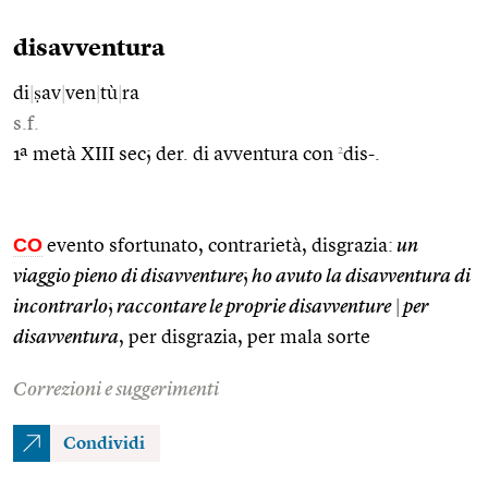
disavventura
di
|
ṣav
|
ven
|
tù
|
ra
s.f.
2
1ª metà XIII sec; der. di avventura con
dis-.
CO
evento sfortunato, contrarietà, disgrazia:
un
viaggio pieno di disavventure
;
ho avuto la disavventura di
incontrarlo
;
raccontare le proprie disavventure
|
per
disavventura
, per disgrazia, per mala sorte
Correzioni e suggerimenti
Condividi