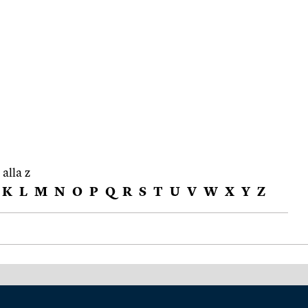
 alla z
K
L
M
N
O
P
Q
R
S
T
U
V
W
X
Y
Z