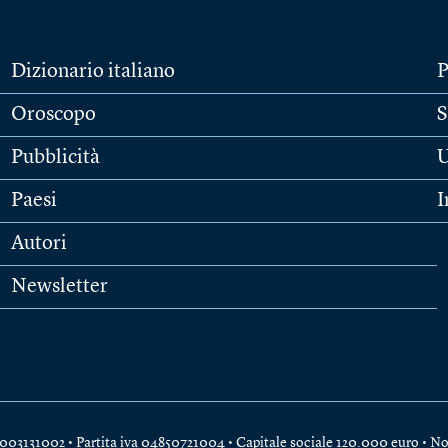
Dizionario italiano
P
Oroscopo
S
Pubblicità
U
Paesi
I
Autori
Newsletter
e 04003131002 • Partita iva 04850721004 • Capitale sociale 120.000 euro •
No