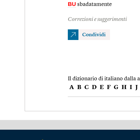
BU
sbadatamente
Correzioni e suggerimenti
Condividi
Il dizionario di italiano dalla a
A
B
C
D
E
F
G
H
I
J