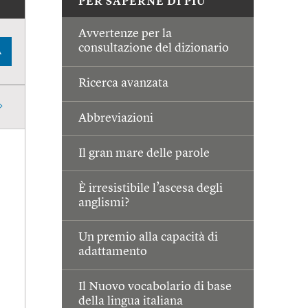
PER SAPERNE DI PIÙ
Avvertenze per la
consultazione del dizionario
A
Ricerca avanzata
Abbreviazioni
Il gran mare delle parole
È irresistibile l’ascesa degli
anglismi?
Un premio alla capacità di
adattamento
Il Nuovo vocabolario di base
della lingua italiana