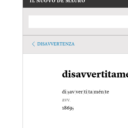
IL NUOVO DE MAURO
DISAVVERTENZA
disavvertitam
di
|
ṣav
|
ver
|
ti
|
ta
|
mén
|
te
avv.
1869;