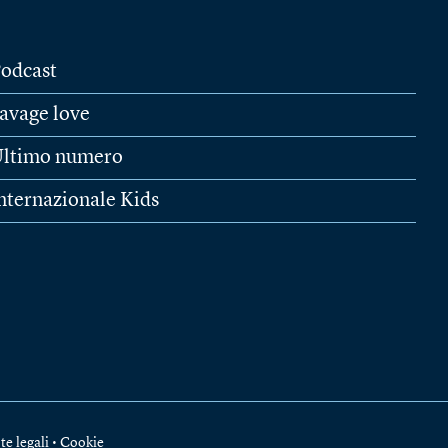
odcast
avage love
ltimo numero
nternazionale Kids
te legali
•
Cookie