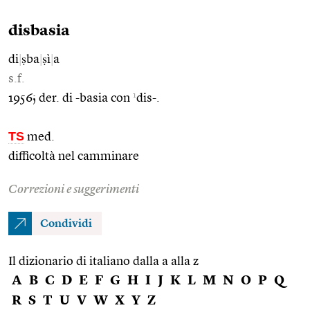
disbasia
di
|
ṣba
|
ṣì
|
a
s.f.
1
1956; der. di -basia con
dis-.
TS
med.
difficoltà nel camminare
Correzioni e suggerimenti
Condividi
Il dizionario di italiano dalla a alla z
A
B
C
D
E
F
G
H
I
J
K
L
M
N
O
P
Q
R
S
T
U
V
W
X
Y
Z