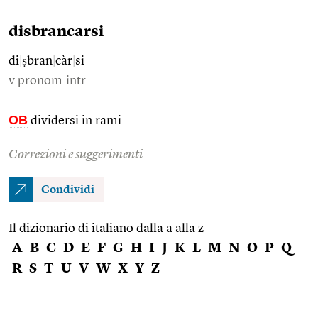
disbrancarsi
di
|
ṣbran
|
càr
|
si
v.pronom.intr.
OB
dividersi in rami
Correzioni e suggerimenti
Condividi
Il dizionario di italiano dalla a alla z
A
B
C
D
E
F
G
H
I
J
K
L
M
N
O
P
Q
R
S
T
U
V
W
X
Y
Z