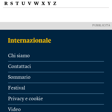
R
S
T
U
V
W
X
Y
Z
PUBBLICITÀ
Chi siamo
Contattaci
Sommario
Festival
Privacy e cookie
Video