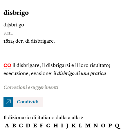
disbrigo
di
|
ṣbrì
|
go
s.m.
1812; der. di disbrigare.
CO
il disbrigare, il disbrigarsi e il loro risultato;
esecuzione, evasione:
il disbrigo di una pratica
Correzioni e suggerimenti
Condividi
Il dizionario di italiano dalla a alla z
A
B
C
D
E
F
G
H
I
J
K
L
M
N
O
P
Q