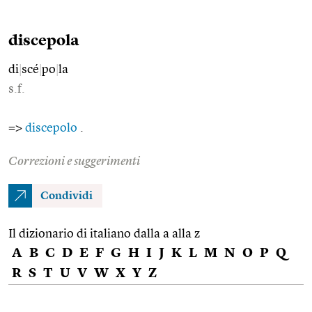
discepola
di
|
scé
|
po
|
la
s.f.
=>
discepolo
.
Correzioni e suggerimenti
Condividi
Il dizionario di italiano dalla a alla z
A
B
C
D
E
F
G
H
I
J
K
L
M
N
O
P
Q
R
S
T
U
V
W
X
Y
Z