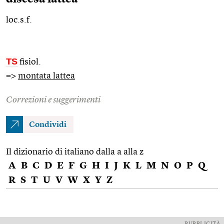
loc.s.f.
TS
fisiol.
=>
montata lattea
Correzioni e suggerimenti
Condividi
Il dizionario di italiano dalla a alla z
A
B
C
D
E
F
G
H
I
J
K
L
M
N
O
P
Q
R
S
T
U
V
W
X
Y
Z