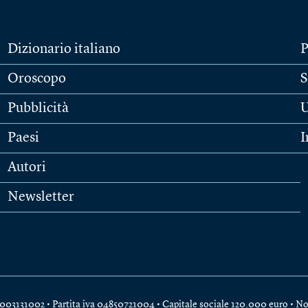
Dizionario italiano
P
Oroscopo
S
Pubblicità
U
Paesi
I
Autori
Newsletter
e 04003131002 • Partita iva 04850721004 • Capitale sociale 120.000 euro •
No