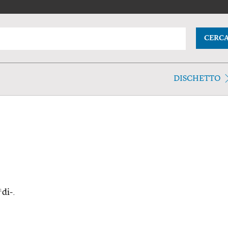
CERC
DISCHETTO
1
di-.