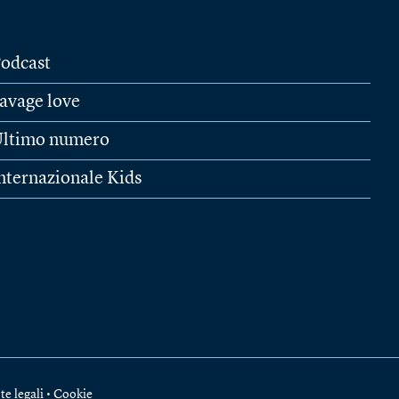
odcast
avage love
ltimo numero
nternazionale Kids
te legali
•
Cookie