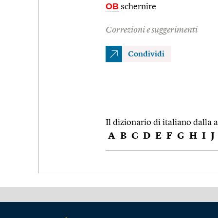
OB
schernire
Correzioni e suggerimenti
Condividi
Il dizionario di italiano dalla a
A
B
C
D
E
F
G
H
I
J