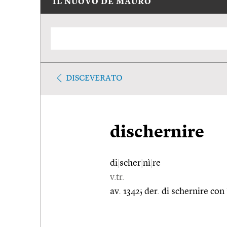
IL NUOVO DE MAURO
DISCEVERATO
dischernire
di
|
scher
|
nì
|
re
v.tr.
av. 1342; der. di schernire con