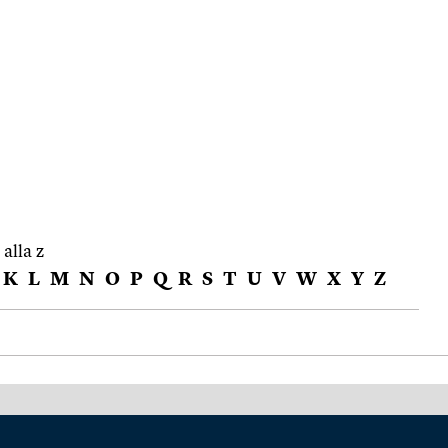
 alla z
K
L
M
N
O
P
Q
R
S
T
U
V
W
X
Y
Z