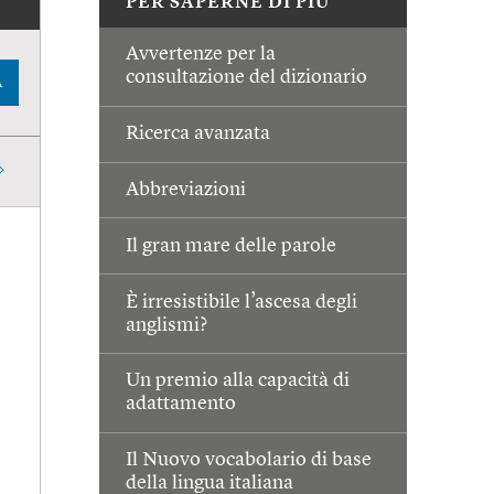
PER SAPERNE DI PIÙ
Avvertenze per la
consultazione del dizionario
A
Ricerca avanzata
Abbreviazioni
Il gran mare delle parole
È irresistibile l’ascesa degli
anglismi?
Un premio alla capacità di
adattamento
Il Nuovo vocabolario di base
della lingua italiana