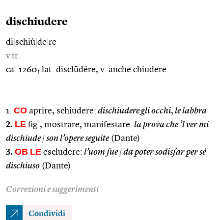
dischiudere
di
|
schiù
|
de
|
re
v.tr.
ca. 1260; lat. disclūdĕre, v. anche chiudere.
CO
1.
aprire, schiudere:
dischiudere gli occhi
,
le labbra
2.
LE
fig., mostrare, manifestare:
la prova che ’l ver mi
dischiude
|
son l’opere seguite
(Dante)
3.
OB
LE
escludere:
l’uom fue
|
da poter sodisfar per sé
dischiuso
(Dante)
Correzioni e suggerimenti
Condividi