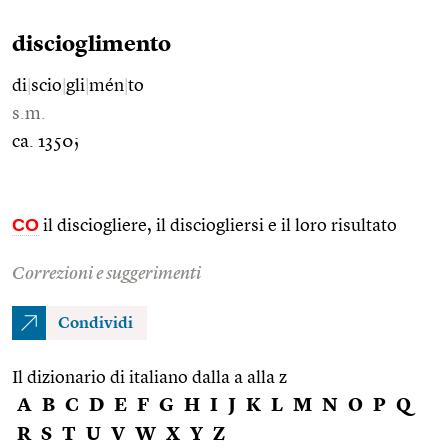
discioglimento
di
|
scio
|
gli
|
mén
|
to
s.m.
ca. 1350;
CO
il disciogliere, il disciogliersi e il loro risultato
Correzioni e suggerimenti
Condividi
Il dizionario di italiano dalla a alla z
A
B
C
D
E
F
G
H
I
J
K
L
M
N
O
P
Q
R
S
T
U
V
W
X
Y
Z