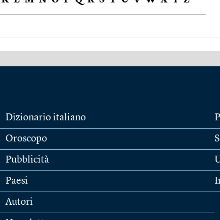
K
L
M
N
O
P
Q
R
S
T
U
V
W
X
Y
Z
Dizionario italiano
P
Oroscopo
S
Pubblicità
U
Paesi
I
Autori