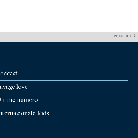
PUBBLICITÀ
odcast
avage love
ltimo numero
nternazionale Kids