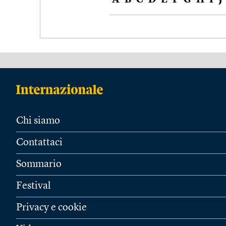
A
B
C
D
E
F
G
H
I
J
Chi siamo
Contattaci
Sommario
Festival
Privacy e cookie