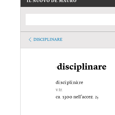
IL NUOVO DE MAURO
DISCIPLINARE
disciplinare
2
di
|
sci
|
pli
|
nà
|
re
v.tr.
ca. 1300 nell'accez. 2;