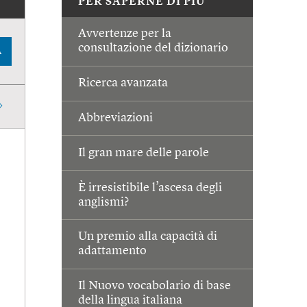
PER SAPERNE DI PIÙ
Avvertenze per la
consultazione del dizionario
A
Ricerca avanzata
Abbreviazioni
Il gran mare delle parole
È irresistibile l’ascesa degli
anglismi?
Un premio alla capacità di
adattamento
Il Nuovo vocabolario di base
della lingua italiana