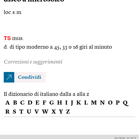
loc.s.m.
TS
mus.
d. di tipo moderno a 45, 33 o 16 giri al minuto
Correzioni e suggerimenti
Condividi
Il dizionario di italiano dalla a alla z
A
B
C
D
E
F
G
H
I
J
K
L
M
N
O
P
Q
R
S
T
U
V
W
X
Y
Z