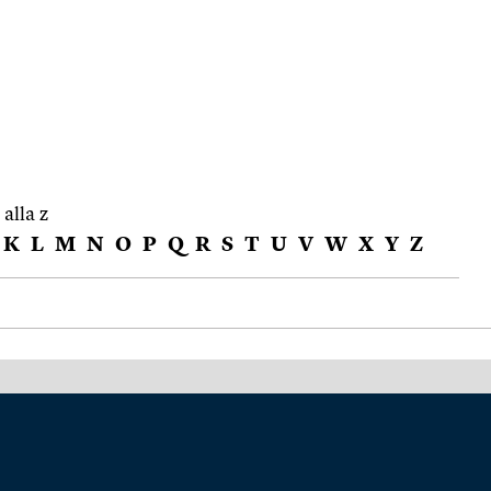
 alla z
K
L
M
N
O
P
Q
R
S
T
U
V
W
X
Y
Z