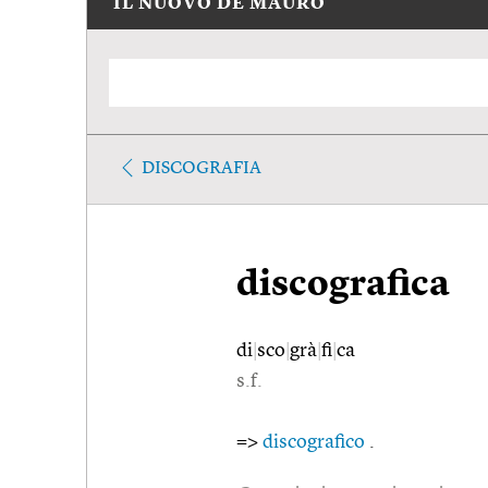
IL NUOVO DE MAURO
DISCOGRAFIA
discografica
di
|
sco
|
grà
|
fi
|
ca
s.f.
=>
discografico
.