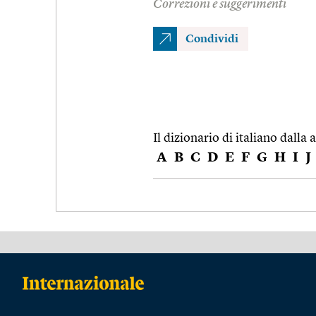
Correzioni e suggerimenti
Condividi
Il dizionario di italiano dalla a
A
B
C
D
E
F
G
H
I
J