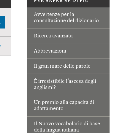
PER SAPERNE DI PIÙ
Avvertenze per la
consultazione del dizionario
A
Ricerca avanzata
Abbreviazioni
Il gran mare delle parole
È irresistibile l’ascesa degli
anglismi?
Un premio alla capacità di
adattamento
Il Nuovo vocabolario di base
della lingua italiana