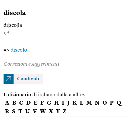
discola
dì
|
sco
|
la
s.f.
=>
discolo
.
Correzioni e suggerimenti
Condividi
Il dizionario di italiano dalla a alla z
A
B
C
D
E
F
G
H
I
J
K
L
M
N
O
P
Q
R
S
T
U
V
W
X
Y
Z