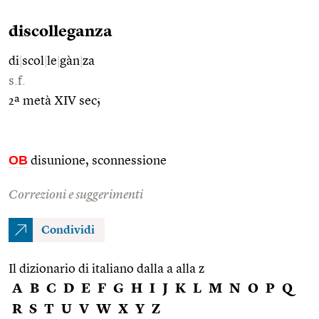
discolleganza
di
|
scol
|
le
|
gàn
|
za
s.f.
2ª metà XIV sec;
OB
disunione, sconnessione
Correzioni e suggerimenti
Condividi
Il dizionario di italiano dalla a alla z
A
B
C
D
E
F
G
H
I
J
K
L
M
N
O
P
Q
R
S
T
U
V
W
X
Y
Z