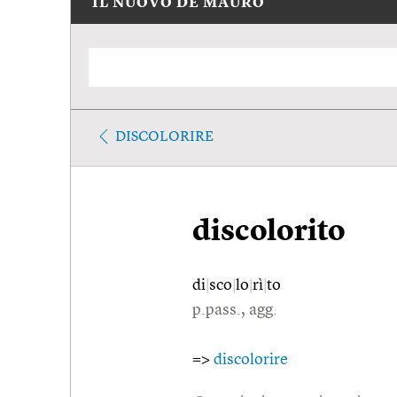
IL NUOVO DE MAURO
DISCOLORIRE
discolorito
di
|
sco
|
lo
|
rì
|
to
p.pass., agg.
=>
discolorire