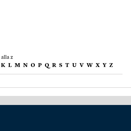
 alla z
K
L
M
N
O
P
Q
R
S
T
U
V
W
X
Y
Z