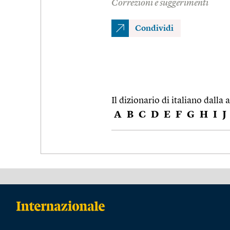
Correzioni e suggerimenti
Condividi
Il dizionario di italiano dalla a
A
B
C
D
E
F
G
H
I
J