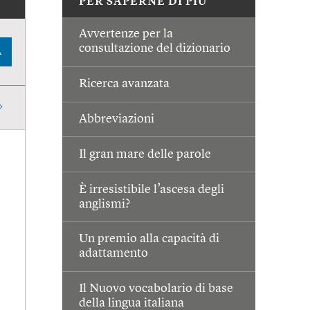
PER SAPERNE DI PIÙ
Avvertenze per la
consultazione del dizionario
A
Ricerca avanzata
Abbreviazioni
Il gran mare delle parole
È irresistibile l’ascesa degli
anglismi?
Un premio alla capacità di
adattamento
Il Nuovo vocabolario di base
della lingua italiana