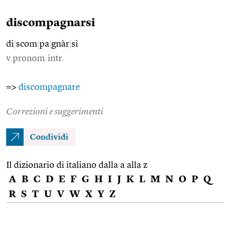
discompagnarsi
di
|
scom
|
pa
|
gnàr
|
si
v.pronom.intr.
=>
discompagnare
Correzioni e suggerimenti
Condividi
Il dizionario di italiano dalla a alla z
A
B
C
D
E
F
G
H
I
J
K
L
M
N
O
P
Q
R
S
T
U
V
W
X
Y
Z