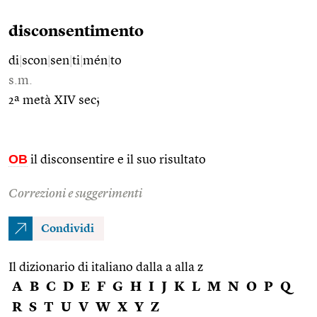
disconsentimento
di
|
scon
|
sen
|
ti
|
mén
|
to
s.m.
2ª metà XIV sec;
OB
il disconsentire e il suo risultato
Correzioni e suggerimenti
Condividi
Il dizionario di italiano dalla a alla z
A
B
C
D
E
F
G
H
I
J
K
L
M
N
O
P
Q
R
S
T
U
V
W
X
Y
Z