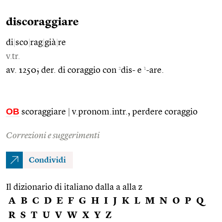
discoraggiare
di
|
sco
|
rag
|
già
|
re
v.tr.
2
1
av. 1250; der. di coraggio con
dis- e
-are.
OB
scoraggiare
|
v.pronom.intr., perdere coraggio
Correzioni e suggerimenti
Condividi
Il dizionario di italiano dalla a alla z
A
B
C
D
E
F
G
H
I
J
K
L
M
N
O
P
Q
R
S
T
U
V
W
X
Y
Z