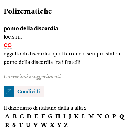
Polirematiche
pomo della discordia
loc.s.m.
CO
oggetto di discordia: quel terreno è sempre stato il
pomo della discordia fra i fratelli
Correzioni e suggerimenti
Condividi
Il dizionario di italiano dalla a alla z
A
B
C
D
E
F
G
H
I
J
K
L
M
N
O
P
Q
R
S
T
U
V
W
X
Y
Z