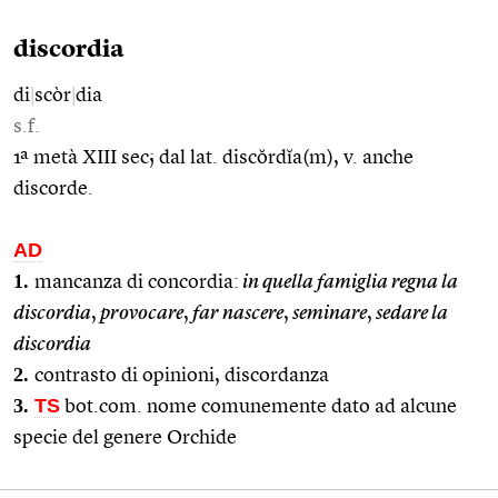
discordia
di
|
scòr
|
dia
s.f.
1ª metà XIII sec; dal lat. discŏrdĭa(m), v. anche
discorde.
AD
1.
mancanza di concordia:
in quella famiglia regna la
discordia
,
provocare
,
far nascere
,
seminare
,
sedare la
discordia
2.
contrasto di opinioni, discordanza
3.
TS
bot.com. nome comunemente dato ad alcune
specie del genere Orchide