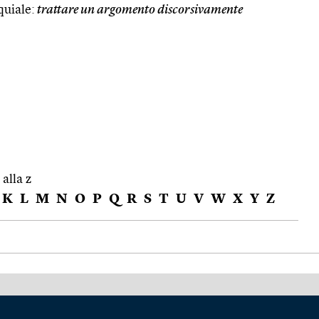
quiale:
trattare un argomento discorsivamente
 alla z
K
L
M
N
O
P
Q
R
S
T
U
V
W
X
Y
Z