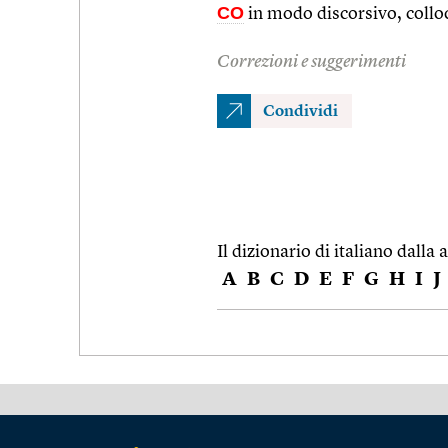
CO
in modo discorsivo, collo
Correzioni e suggerimenti
Condividi
Il dizionario di italiano dalla a
A
B
C
D
E
F
G
H
I
J