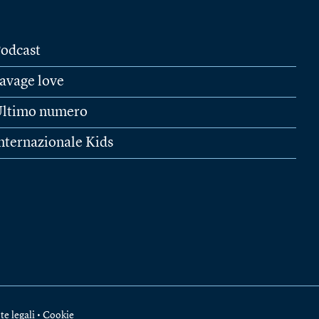
odcast
avage love
ltimo numero
nternazionale Kids
te legali
•
Cookie