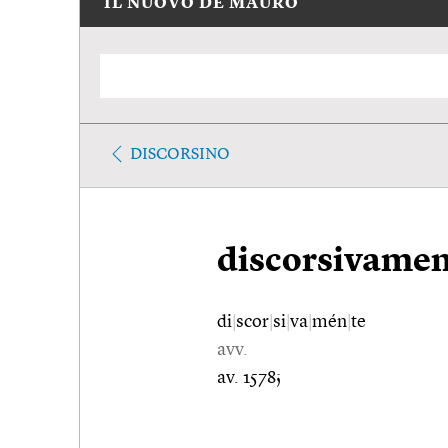
IL NUOVO DE MAURO
DISCORSINO
discorsivamen
di
|
scor
|
si
|
va
|
mén
|
te
avv.
av. 1578;