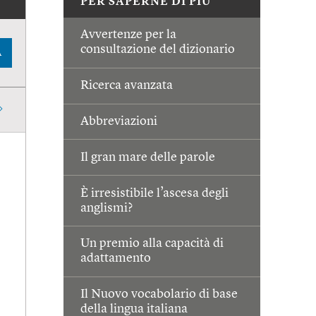
PER SAPERNE DI PIÙ
Avvertenze per la
consultazione del dizionario
A
Ricerca avanzata
Abbreviazioni
Il gran mare delle parole
È irresistibile l’ascesa degli
anglismi?
Un premio alla capacità di
adattamento
Il Nuovo vocabolario di base
della lingua italiana