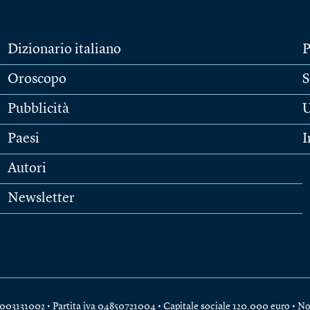
Dizionario italiano
P
Oroscopo
S
Pubblicità
U
Paesi
I
Autori
Newsletter
e 04003131002 • Partita iva 04850721004 • Capitale sociale 120.000 euro •
No