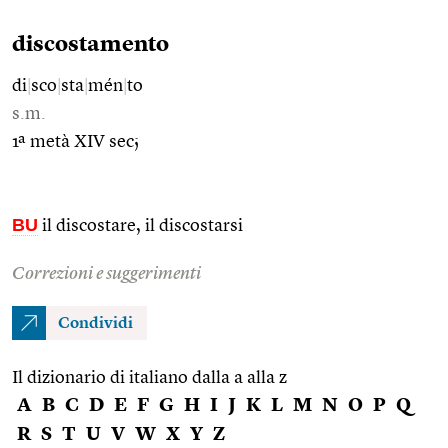
discostamento
di
|
sco
|
sta
|
mén
|
to
s.m.
1ª metà XIV sec;
BU
il discostare, il discostarsi
Correzioni e suggerimenti
Condividi
Il dizionario di italiano dalla a alla z
A
B
C
D
E
F
G
H
I
J
K
L
M
N
O
P
Q
R
S
T
U
V
W
X
Y
Z