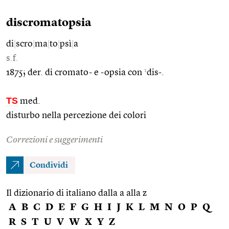
discromatopsia
di
|
scro
|
ma
|
to
|
psì
|
a
s.f.
1
1875; der. di cromato- e -opsia con
dis-.
TS
med.
disturbo nella percezione dei colori
Correzioni e suggerimenti
Condividi
Il dizionario di italiano dalla a alla z
A
B
C
D
E
F
G
H
I
J
K
L
M
N
O
P
Q
R
S
T
U
V
W
X
Y
Z