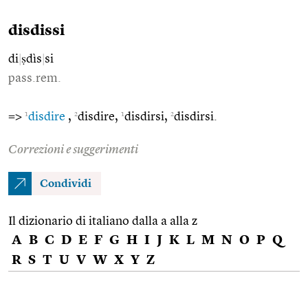
disdissi
di
|
ṣdìs
|
si
pass.rem.
1
2
1
2
=>
disdire
,
disdire,
disdirsi,
disdirsi.
Correzioni e suggerimenti
Condividi
Il dizionario di italiano dalla a alla z
A
B
C
D
E
F
G
H
I
J
K
L
M
N
O
P
Q
R
S
T
U
V
W
X
Y
Z