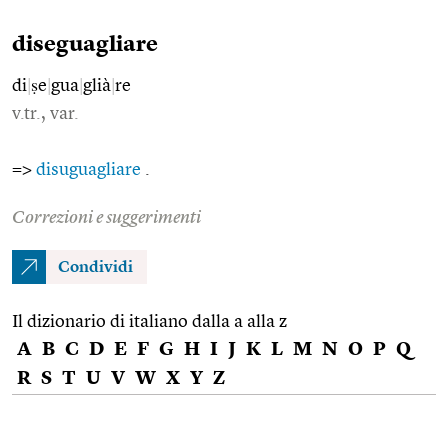
diseguagliare
di
|
ṣe
|
gua
|
glià
|
re
v.tr., var.
=>
disuguagliare
.
Correzioni e suggerimenti
Condividi
Il dizionario di italiano dalla a alla z
A
B
C
D
E
F
G
H
I
J
K
L
M
N
O
P
Q
R
S
T
U
V
W
X
Y
Z