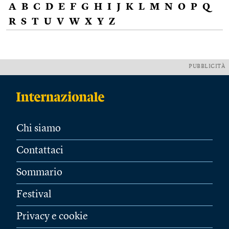
A
B
C
D
E
F
G
H
I
J
K
L
M
N
O
P
Q
R
S
T
U
V
W
X
Y
Z
PUBBLICITÀ
Chi siamo
Contattaci
Sommario
Festival
Privacy e cookie