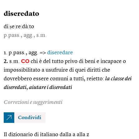
diseredato
di
|
ṣe
|
re
|
dà
|
to
p.pass., agg., s.m.
1. p.pass., agg. =>
diseredare
2.
CO
s.m.
chi è del tutto privo di beni e incapace o
impossibilitato a usufruire di quei diritti che
dovrebbero essere comuni a tutti, reietto:
la classe dei
diseredati
,
aiutare i diseredati
Correzioni e suggerimenti
Condividi
Il dizionario di italiano dalla a alla z