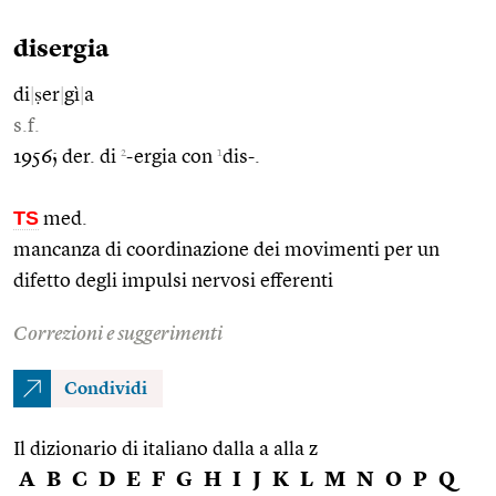
disergia
di
|
ṣer
|
gì
|
a
s.f.
2
1
1956; der. di
-ergia con
dis-.
TS
med.
mancanza di coordinazione dei movimenti per un
difetto degli impulsi nervosi efferenti
Correzioni e suggerimenti
Condividi
Il dizionario di italiano dalla a alla z
A
B
C
D
E
F
G
H
I
J
K
L
M
N
O
P
Q