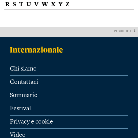
R
S
T
U
V
W
X
Y
Z
PUBBLICITÀ
Chi siamo
Contattaci
Sommario
Festival
Privacy e cookie
Video