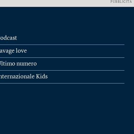
PUBBLICITÀ
odcast
avage love
ltimo numero
nternazionale Kids