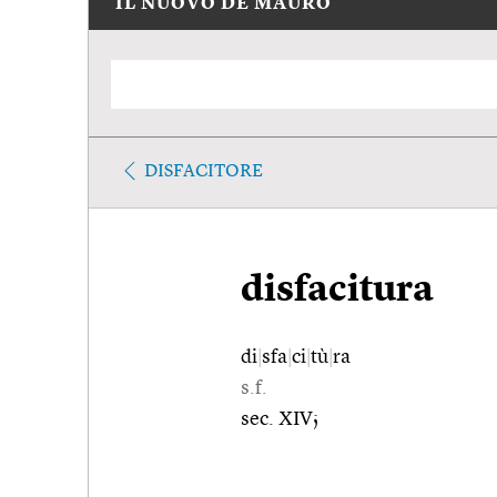
IL NUOVO DE MAURO
DISFACITORE
disfacitura
di
|
sfa
|
ci
|
tù
|
ra
s.f.
sec. XIV;