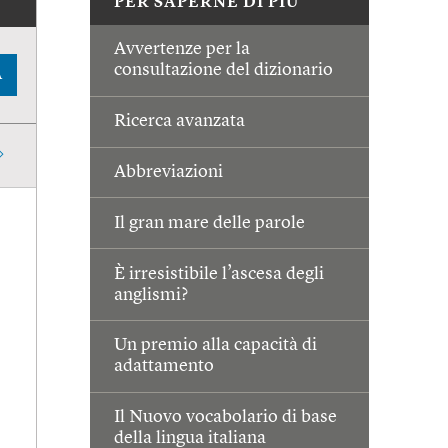
PER SAPERNE DI PIÙ
Avvertenze per la
consultazione del dizionario
A
Ricerca avanzata
Abbreviazioni
Il gran mare delle parole
È irresistibile l’ascesa degli
anglismi?
Un premio alla capacità di
adattamento
Il Nuovo vocabolario di base
della lingua italiana