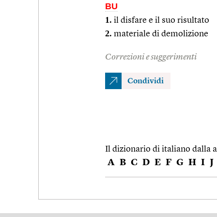
BU
1.
il disfare e il suo risultato
2.
materiale di demolizione
Correzioni e suggerimenti
Condividi
Il dizionario di italiano dalla a
A
B
C
D
E
F
G
H
I
J