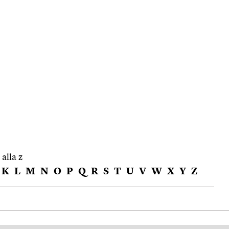
 alla z
K
L
M
N
O
P
Q
R
S
T
U
V
W
X
Y
Z