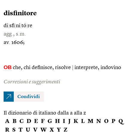
disfinitore
di
|
sfi
|
ni
|
tó
|
re
agg., s.m.
av. 1606;
OB
che, chi definisce, risolve
|
interprete, indovino
Correzioni e suggerimenti
Condividi
Il dizionario di italiano dalla a alla z
A
B
C
D
E
F
G
H
I
J
K
L
M
N
O
P
Q
R
S
T
U
V
W
X
Y
Z