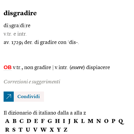
disgradire
di
|
ṣgra
|
dì
|
re
v.tr. e intr.
2
av. 1729; der. di gradire con
dis-.
OB
v.tr., non gradire
|
v.intr. (
essere
) dispiacere
Correzioni e suggerimenti
Condividi
Il dizionario di italiano dalla a alla z
A
B
C
D
E
F
G
H
I
J
K
L
M
N
O
P
Q
R
S
T
U
V
W
X
Y
Z