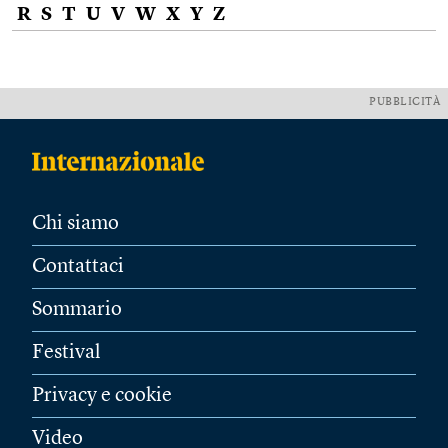
R
S
T
U
V
W
X
Y
Z
PUBBLICITÀ
Chi siamo
Contattaci
Sommario
Festival
Privacy e cookie
Video