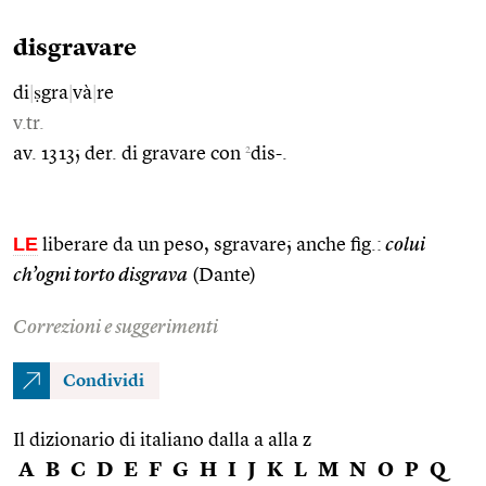
disgravare
di
|
ṣgra
|
và
|
re
v.tr.
2
av. 1313; der. di gravare con
dis-.
LE
liberare da un peso, sgravare; anche fig.:
colui
ch’ogni torto disgrava
(Dante)
Correzioni e suggerimenti
Condividi
Il dizionario di italiano dalla a alla z
A
B
C
D
E
F
G
H
I
J
K
L
M
N
O
P
Q