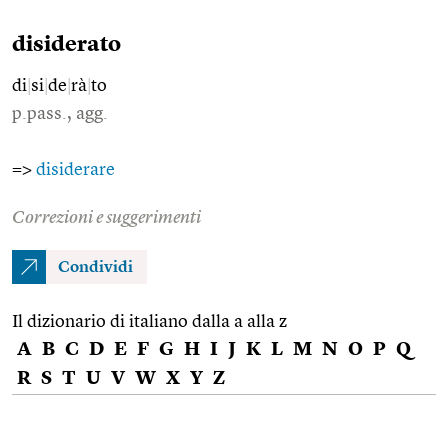
disiderato
di
|
si
|
de
|
rà
|
to
p.pass., agg.
=>
disiderare
Correzioni e suggerimenti
Condividi
Il dizionario di italiano dalla a alla z
A
B
C
D
E
F
G
H
I
J
K
L
M
N
O
P
Q
R
S
T
U
V
W
X
Y
Z