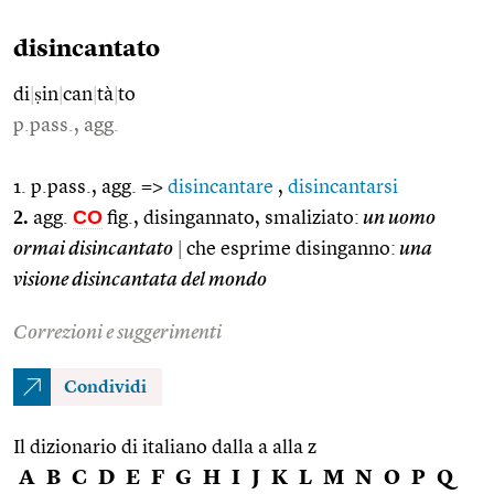
disincantato
di
|
ṣin
|
can
|
tà
|
to
p.pass., agg.
1. p.pass., agg. =>
disincantare
,
disincantarsi
2.
CO
agg.
fig., disingannato, smaliziato:
un uomo
ormai disincantato
|
che esprime disinganno:
una
visione disincantata del mondo
Correzioni e suggerimenti
Condividi
Il dizionario di italiano dalla a alla z
A
B
C
D
E
F
G
H
I
J
K
L
M
N
O
P
Q