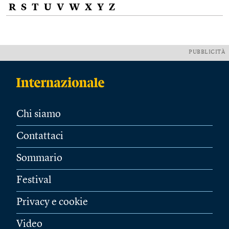
R
S
T
U
V
W
X
Y
Z
PUBBLICITÀ
Chi siamo
Contattaci
Sommario
Festival
Privacy e cookie
Video