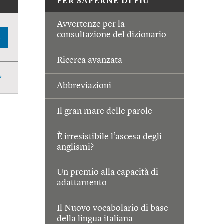
PER SAPERNE DI PIÙ
Avvertenze per la
consultazione del dizionario
A
Ricerca avanzata
Abbreviazioni
Il gran mare delle parole
È irresistibile l’ascesa degli
anglismi?
Un premio alla capacità di
adattamento
Il Nuovo vocabolario di base
della lingua italiana