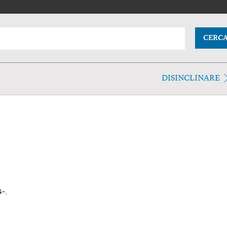
CERC
DISINCLINARE
s-.