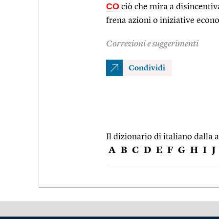
CO
ciò che mira a disincenti
frena azioni o iniziative eco
Correzioni e suggerimenti
Condividi
Il dizionario di italiano dalla a
A
B
C
D
E
F
G
H
I
J