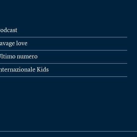
odcast
avage love
ltimo numero
nternazionale Kids