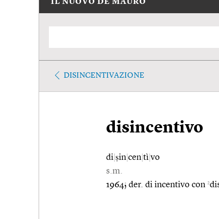
IL NUOVO DE MAURO
DISINCENTIVAZIONE
disincentivo
di
|
ṣin
|
cen
|
tì
|
vo
s.m.
2
1964; der. di incentivo con
di