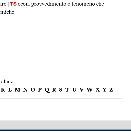
TS
vare
|
econ. provvedimento o fenomeno che
nomiche
 alla z
K
L
M
N
O
P
Q
R
S
T
U
V
W
X
Y
Z