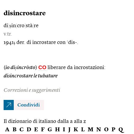
disincrostare
di
|
ṣin
|
cro
|
stà
|
re
v.tr.
2
1941; der. di incrostare con
dis-.
CO
(
io diṣincròsto
)
liberare da incrostazioni:
disincrostare le tubature
Correzioni e suggerimenti
Condividi
Il dizionario di italiano dalla a alla z
A
B
C
D
E
F
G
H
I
J
K
L
M
N
O
P
Q