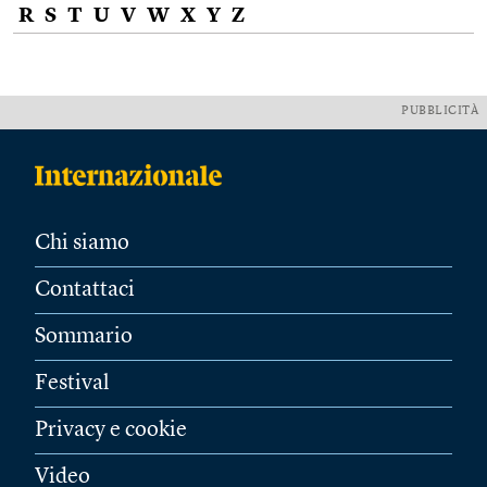
R
S
T
U
V
W
X
Y
Z
PUBBLICITÀ
Chi siamo
Contattaci
Sommario
Festival
Privacy e cookie
Video