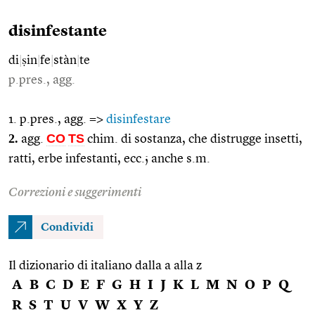
disinfestante
di
|
ṣin
|
fe
|
stàn
|
te
p.pres., agg.
1. p.pres., agg. =>
disinfestare
2.
CO
TS
agg.
chim. di sostanza, che distrugge insetti,
ratti, erbe infestanti, ecc.; anche s.m.
Correzioni e suggerimenti
Condividi
Il dizionario di italiano dalla a alla z
A
B
C
D
E
F
G
H
I
J
K
L
M
N
O
P
Q
R
S
T
U
V
W
X
Y
Z