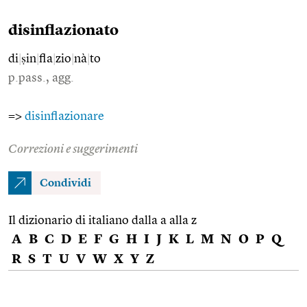
disinflazionato
di
|
ṣin
|
fla
|
zio
|
nà
|
to
p.pass., agg.
=>
disinflazionare
Correzioni e suggerimenti
Condividi
Il dizionario di italiano dalla a alla z
A
B
C
D
E
F
G
H
I
J
K
L
M
N
O
P
Q
R
S
T
U
V
W
X
Y
Z