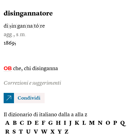
disingannatore
di
|
ṣin
|
gan
|
na
|
tó
|
re
agg., s.m.
1869;
OB
che, chi disinganna
Correzioni e suggerimenti
Condividi
Il dizionario di italiano dalla a alla z
A
B
C
D
E
F
G
H
I
J
K
L
M
N
O
P
Q
R
S
T
U
V
W
X
Y
Z