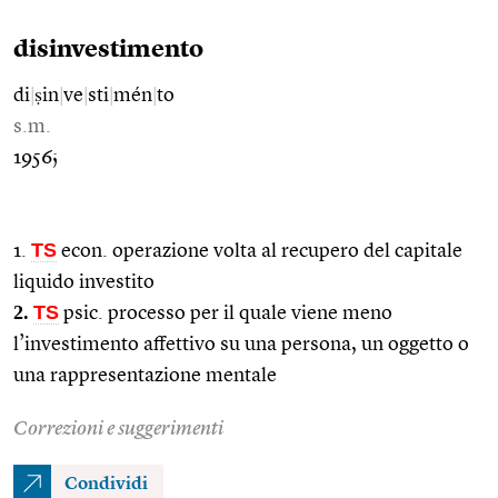
disinvestimento
di
|
ṣin
|
ve
|
sti
|
mén
|
to
s.m.
1956;
TS
1.
econ. operazione volta al recupero del capitale
liquido investito
2.
TS
psic. processo per il quale viene meno
l’investimento affettivo su una persona, un oggetto o
una rappresentazione mentale
Correzioni e suggerimenti
Condividi