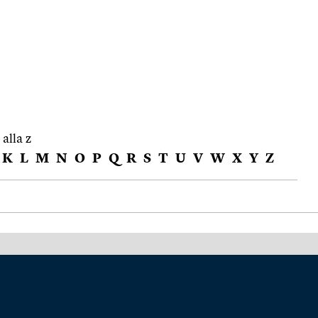
 alla z
K
L
M
N
O
P
Q
R
S
T
U
V
W
X
Y
Z