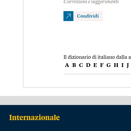
Correzioni e suggerimenti
Condividi
Il dizionario di italiano dalla a
A
B
C
D
E
F
G
H
I
J