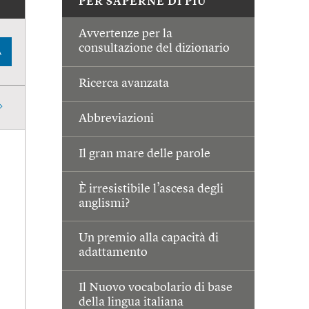
PER SAPERNE DI PIÙ
Avvertenze per la
consultazione del dizionario
A
Ricerca avanzata
Abbreviazioni
Il gran mare delle parole
È irresistibile l’ascesa degli
anglismi?
Un premio alla capacità di
adattamento
Il Nuovo vocabolario di base
della lingua italiana