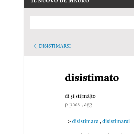
IL NUOVO DE MAURO
DISISTIMARSI
disistimato
di
|
ṣi
|
sti
|
mà
|
to
p.pass., agg.
=>
disistimare
,
disistimarsi