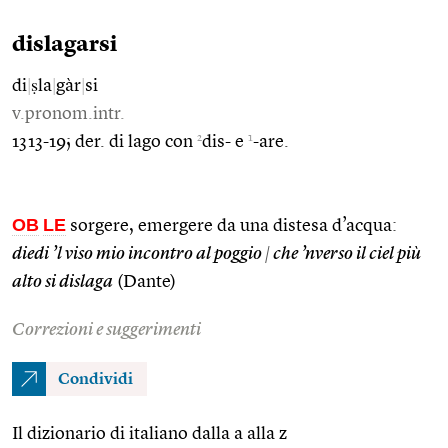
dislagarsi
di
|
ṣla
|
gàr
|
si
v.pronom.intr.
2
1
1313-19; der. di lago con
dis- e
-are.
OB
LE
sorgere, emergere da una distesa d’acqua:
diedi ’l viso mio incontro al poggio
|
che ’nverso il ciel più
alto si dislaga
(Dante)
Correzioni e suggerimenti
Condividi
Il dizionario di italiano dalla a alla z