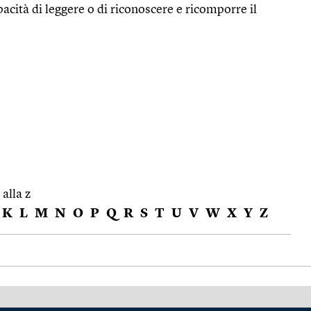
acità di leggere o di riconoscere e ricomporre il
 alla z
K
L
M
N
O
P
Q
R
S
T
U
V
W
X
Y
Z