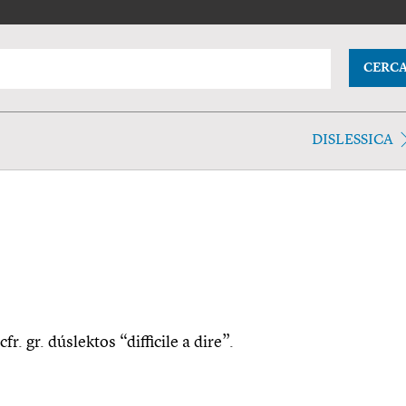
CERC
DISLESSICA
 cfr. gr. dúslektos “difficile a dire”.