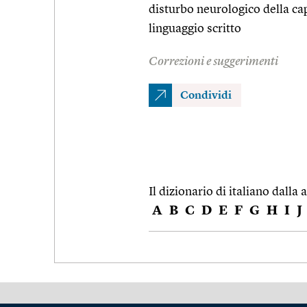
disturbo neurologico della cap
linguaggio scritto
Correzioni e suggerimenti
Condividi
Il dizionario di italiano dalla a
A
B
C
D
E
F
G
H
I
J