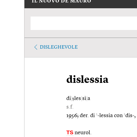
IL NUOVO DE MAURO
DISLEGHEVOLE
dislessia
di
|
ṣles
|
sì
|
a
s.f.
1
1
1956; der. di
-lessia con
dis-,
TS
neurol.