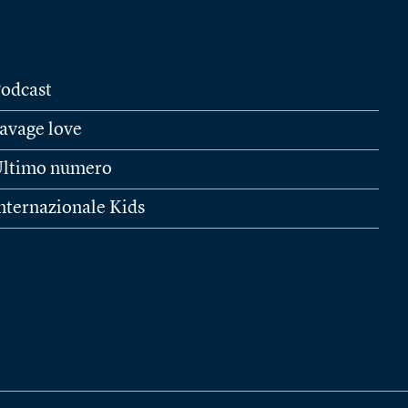
odcast
avage love
ltimo numero
nternazionale Kids