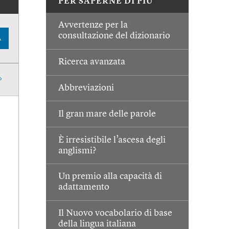
PER SAPERNE DI PIÙ
Avvertenze per la
consultazione del dizionario
A
Ricerca avanzata
Abbreviazioni
Il gran mare delle parole
È irresistibile l’ascesa degli
anglismi?
Un premio alla capacità di
adattamento
Il Nuovo vocabolario di base
della lingua italiana