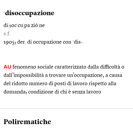
disoccupazione
1
di
|
ṣoc
|
cu
|
pa
|
zió
|
ne
s.f.
2
1905; der. di occupazione con
dis-.
AU
fenomeno sociale caratterizzato dalla difficoltà o
dall’impossibilità a trovare un’occupazione, a causa
del ridotto numero di posti di lavoro rispetto alla
domanda; condizione di chi è senza lavoro
Polirematiche