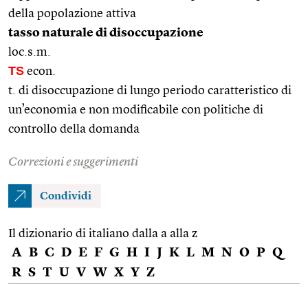
della popolazione attiva
tasso naturale di disoccupazione
loc.s.m.
TS
econ.
t. di disoccupazione di lungo periodo caratteristico di
un’economia e non modificabile con politiche di
controllo della domanda
Correzioni e suggerimenti
Condividi
Il dizionario di italiano dalla a alla z
A
B
C
D
E
F
G
H
I
J
K
L
M
N
O
P
Q
R
S
T
U
V
W
X
Y
Z